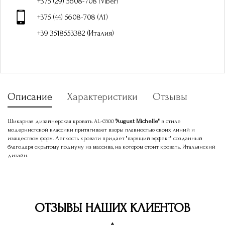
+375 (29) 5608-708 (Viber)
+375 (44) 5608-708 (A1)
+39 3518553382 (Италия)
Описание
Характеристики
Отзывы
Шикарная дизайнерская кровать AL-0300
"August Michelle"
в стиле
модернистской классики притягивает взоры плавностью своих линий и
изяществом форм. Легкость кровати придает "парящий эффект" созданный
благодаря скрытому подиуму из массива, на котором стоит кровать. Итальянский
дизайн.
ОТЗЫВЫ НАШИХ КЛИЕНТОВ