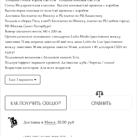
Толщина стенок короба (см): 6 см
Толщина изножья (см): 6 см
Стиль: Модернистская классика
Высота изножья (см): вровень с коробом
Высота верха изножья от пола (см): вровень с коробом
Доставка: Бесплатно по Минску и РБ, платно по РФ, Казахстану.
Подъем и сборка ("под ключ"): Бесплатно по Минску, платно по РБ (любой город),
РФ (Москва, Санкт Петербург)
Размер спального места: 140 х 200 см.
Ортопедическое основание: стандартно Letto Medio (расстояние между
ламелями 75 мм, ширина ламели 60 мм); под заказ Letto de Lux (расстояние
между ламелями 38 мм, ширина ламели 34 мм; доплата + 40 долларов США по
курсу)
Подъемный механизм с бельевой нишей: Есть
Подиум (эффект парящей кровати): Да (массив дуба / березы / ольхи)
Возрастная категория: Для всех возрастов
Еще 3 варианта
КАК ПОЛУЧИТЬ СКИДКУ?
СРАВНИТЬ
Доставка в
Минск
, 50.00 руб