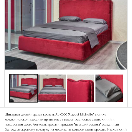
Шикарная дизайнерская кровать AL-0300 "August Michelle" в стиле
модернистской классики притягивает взоры плавностью своих линий и
изяществом форм. Легкость кровати придает "парящий эффект" созданный
благодаря скрытому подиуму из массива, на котором стоит кровать. Итальянский