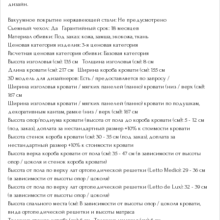
дизайн.
Вакуумное покрытие нержавеющей стали: Не предусмотрено
Съемный чехол: Да
Гарантийный срок: 18 месяцев
Материал обивки: Под заказ: кожа, замша, экокожа, ткань
Ценовая категория изделия: 3-я ценовая категория
Расчетная ценовая категория обивки: Базовая категория
Высота изголовья (см): 135 см
Толщина изголовья (см): 8 см
Длина кровати (см): 217 см
Ширина короба кровати (см): 155 см
3D модель для дизайнеров: Есть / предоставляется по запросу /
Ширина изголовья кровати / мягких панелей (панно) кровати (низ / верх (см)):
167 см
Ширина изголовья кровати / мягких панелей (панно) кровати по подушкам,
декоративным кантам, рамке (низ / верх (см)): 167 см
Высота опор/подиума кровати (высота от пола до короба кровати (см)): 5 - 12 см
(под заказ), доплата за нестандартный размер +10% к стоимости кровати
Высота стенок короба кровати (см): 30 - 35 см (под заказ), доплата за
нестандартный размер +10% к стоимости кровати
Высота верха короба кровати от пола (см): 35 - 47 см (в зависимости от высоты
опор / цоколя и стенок короба кровати)
Высота от пола по верху лат ортопедической решетки (Letto Medio): 29 - 36 см
(в зависимости от высоты опор / цоколя)
Высота от пола по верху лат ортопедической решетки (Letto de Lux): 32 - 39 см
(в зависимости от высоты опор / цоколя)
Высота спального места (см): В зависимости от высоты опор / цоколя кровати,
вида ортопедической решетки и высоты матраса