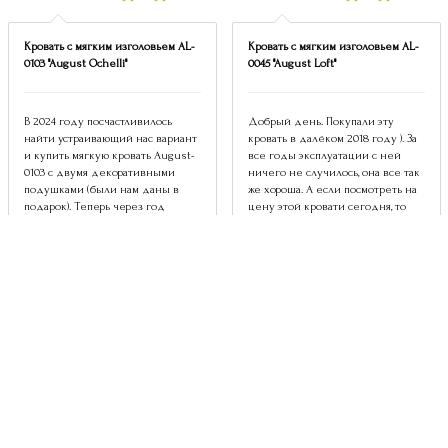
Кровать с мягким изголовьем AL-
Кровать с мягким изголовьем AL-
0103 "August Ochelli"
0045 "August Loft"
В 2024 году посчастливилось
Добрый день. Покупали эту
найти устраивающий нас вариант
кровать в далёком 2018 году ). За
и купить мягкую кровать August-
все годы эксплуатации с ней
0103 с двумя декоративными
ничего не случилось, она все так
подушками (были нам даны в
же хороша. А если посмотреть на
подарок). Теперь через год
цену этой кровати сегодня, то
использования этой кровати по...
получается даже хорошая...
Оставить отзыв
Все отзывы
КОНТАКТЫ ФИРМЕННОГО САЛОНА
AUGUST HOME COLLECTION
В
МИНСКЕ