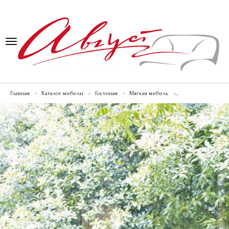
Toggle
navigation
Товаров в сравнении
:
0
Главная
Каталог мебели
Гостиная
Мягкая мебель