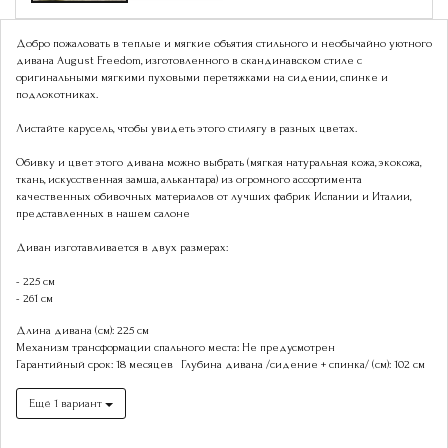
Добро пожаловать в теплые и мягкие объятия стильного и необычайно уютного
дивана August Freedom, изготовленного в скандинавском стиле с
оригинальными мягкими пуховыми перетяжками на сидении, спинке и
подлокотниках.
Листайте карусель, чтобы увидеть этого стилягу в разных цветах.
Обивку и цвет этого дивана можно выбрать (мягкая натуральная кожа, экокожа,
ткань, искусственная замша, алькантара) из огромного ассортимента
качественных обивочных материалов от лучших фабрик Испании и Италии,
представленных в нашем салоне
Диван изготавливается в двух размерах:
- 225 см
- 261 см
Длина дивана (см): 225 см
Механизм трансформации спального места: Не предусмотрен
Гарантийный срок: 18 месяцев
Глубина дивана /сидение + спинка/ (см): 102 см
Ещё 1 вариант