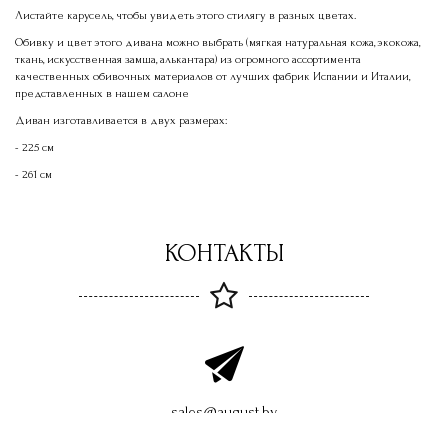
Листайте карусель, чтобы увидеть этого стилягу в разных цветах.
Обивку и цвет этого дивана можно выбрать (мягкая натуральная кожа, экокожа,
ткань, искусственная замша, алькантара) из огромного ассортимента
качественных обивочных материалов от лучших фабрик Испании и Италии,
представленных в нашем салоне
Диван изготавливается в двух размерах:
- 225 см
- 261 см
КОНТАКТЫ
sales@august.by