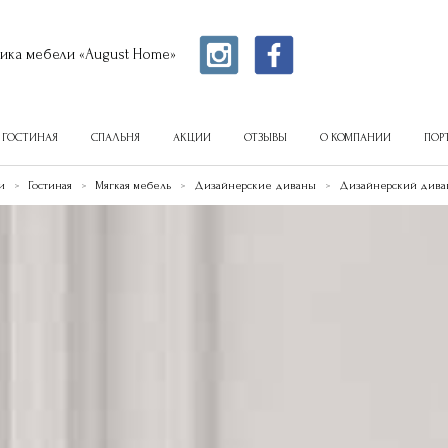
ика мебели «August Home»
ГОСТИНАЯ
СПАЛЬНЯ
АКЦИИ
ОТЗЫВЫ
О КОМПАНИИ
ПОР
и
Гостиная
Мягкая мебель
Дизайнерские диваны
Дизайнерский диван 